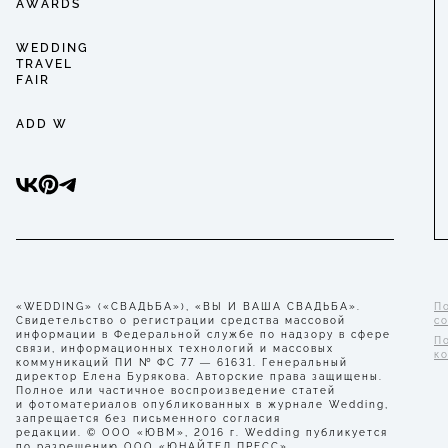
AWARDS
WEDDING
TRAVEL
FAIR
ADD W
«WEDDING» («СВАДЬБА»), «ВЫ И ВАША СВАДЬБА».
П
Свидетельство о регистрации средства массовой
с
информации в Федеральной службе по надзору в сфере
П
связи, информационных технологий и массовых
к
коммуникаций ПИ № ФС 77 — 61631. Генеральный
директор Елена Бурякова. Авторские права защищены.
Полное или частичное воспроизведение статей
и фотоматериалов опубликованных в журнале Wedding,
запрещается без письменного согласия
редакции. © ООО «ЮВМ», 2016 г. Wedding публикуется
по разрешению ООО «ЮНАЙТЕД ПРЕСС».