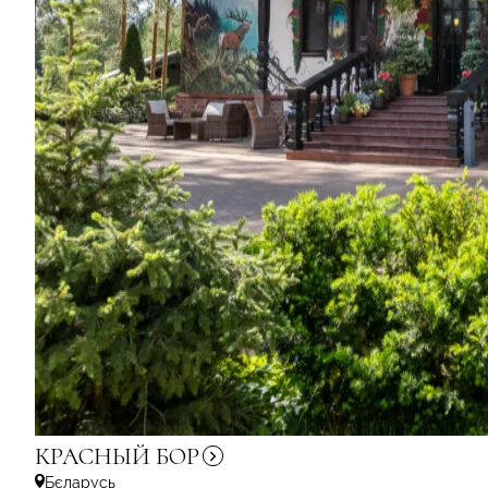
КРАСНЫЙ
БОР
Бєларусь