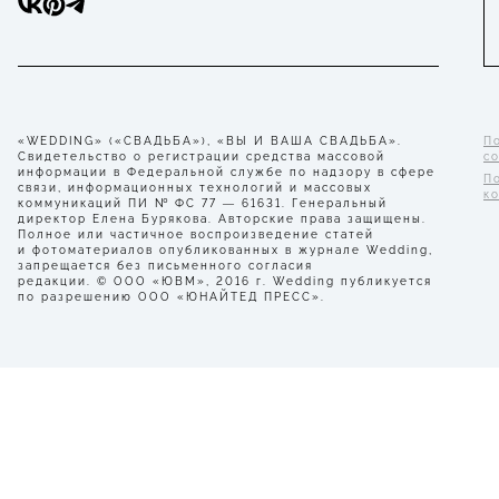
«WEDDING» («СВАДЬБА»), «ВЫ И ВАША СВАДЬБА».
П
Свидетельство о регистрации средства массовой
с
информации в Федеральной службе по надзору в сфере
П
связи, информационных технологий и массовых
к
коммуникаций ПИ № ФС 77 — 61631. Генеральный
директор Елена Бурякова. Авторские права защищены.
Полное или частичное воспроизведение статей
и фотоматериалов опубликованных в журнале Wedding,
запрещается без письменного согласия
редакции. © ООО «ЮВМ», 2016 г. Wedding публикуется
по разрешению ООО «ЮНАЙТЕД ПРЕСС».