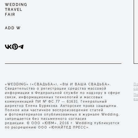
WEDDING
TRAVEL
FAIR
ADD W
«WEDDING» («СВАДЬБА»), «ВЫ И ВАША СВАДЬБА».
П
Свидетельство о регистрации средства массовой
с
информации в Федеральной службе по надзору в сфере
П
связи, информационных технологий и массовых
к
коммуникаций ПИ № ФС 77 — 61631. Генеральный
директор Елена Бурякова. Авторские права защищены.
Полное или частичное воспроизведение статей
и фотоматериалов опубликованных в журнале Wedding,
запрещается без письменного согласия
редакции. © ООО «ЮВМ», 2016 г. Wedding публикуется
по разрешению ООО «ЮНАЙТЕД ПРЕСС».