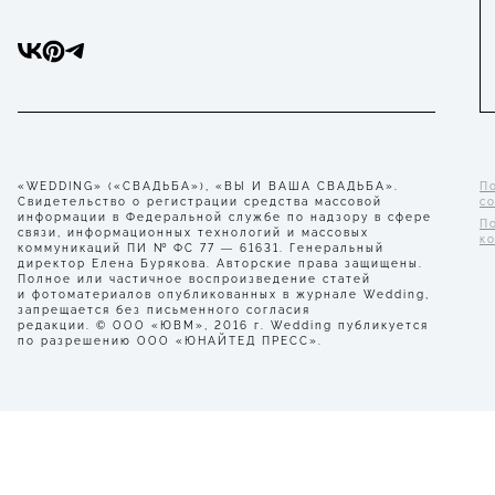
«WEDDING» («СВАДЬБА»), «ВЫ И ВАША СВАДЬБА».
П
Свидетельство о регистрации средства массовой
с
информации в Федеральной службе по надзору в сфере
П
связи, информационных технологий и массовых
к
коммуникаций ПИ № ФС 77 — 61631. Генеральный
директор Елена Бурякова. Авторские права защищены.
Полное или частичное воспроизведение статей
и фотоматериалов опубликованных в журнале Wedding,
запрещается без письменного согласия
редакции. © ООО «ЮВМ», 2016 г. Wedding публикуется
по разрешению ООО «ЮНАЙТЕД ПРЕСС».