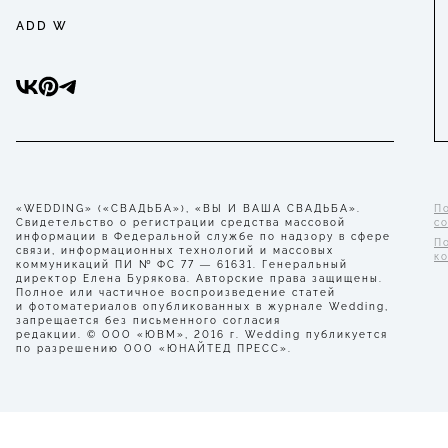
ADD W
«WEDDING» («СВАДЬБА»), «ВЫ И ВАША СВАДЬБА».
П
Свидетельство о регистрации средства массовой
с
информации в Федеральной службе по надзору в сфере
П
связи, информационных технологий и массовых
к
коммуникаций ПИ № ФС 77 — 61631. Генеральный
директор Елена Бурякова. Авторские права защищены.
Полное или частичное воспроизведение статей
и фотоматериалов опубликованных в журнале Wedding,
запрещается без письменного согласия
редакции. © ООО «ЮВМ», 2016 г. Wedding публикуется
по разрешению ООО «ЮНАЙТЕД ПРЕСС».