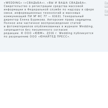
«WEDDING» («СВАДЬБА»), «ВЫ И ВАША СВАДЬБА».
П
Свидетельство о регистрации средства массовой
с
информации в Федеральной службе по надзору в сфере
П
связи, информационных технологий и массовых
к
коммуникаций ПИ № ФС 77 — 61631. Генеральный
директор Елена Бурякова. Авторские права защищены.
Полное или частичное воспроизведение статей
и фотоматериалов опубликованных в журнале Wedding,
запрещается без письменного согласия
редакции. © ООО «ЮВМ», 2016 г. Wedding публикуется
по разрешению ООО «ЮНАЙТЕД ПРЕСС».