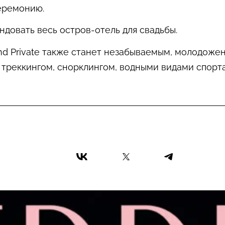
еремонию.
ндовать весь остров-отель для свадьбы.
and Private также станет незабываемым, молодоже
я треккингом, снорклингом, водными видами спорта