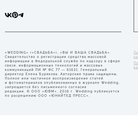
«WEDDING» («СВАДЬБА»), «ВЫ И ВАША СВАДЬБА».
П
Свидетельство о регистрации средства массовой
с
информации в Федеральной службе по надзору в сфере
П
связи, информационных технологий и массовых
к
коммуникаций ПИ № ФС 77 — 61631. Генеральный
директор Елена Бурякова. Авторские права защищены.
Полное или частичное воспроизведение статей
и фотоматериалов опубликованных в журнале Wedding,
запрещается без письменного согласия
редакции. © ООО «ЮВМ», 2016 г. Wedding публикуется
по разрешению ООО «ЮНАЙТЕД ПРЕСС».