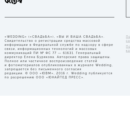
«WEDDING» («СВАДЬБА»), «ВЫ И ВАША СВАДЬБА».
П
Свидетельство о регистрации средства массовой
с
информации в Федеральной службе по надзору в сфере
П
связи, информационных технологий и массовых
к
коммуникаций ПИ № ФС 77 — 61631. Генеральный
директор Елена Бурякова. Авторские права защищены.
Полное или частичное воспроизведение статей
и фотоматериалов опубликованных в журнале Wedding,
запрещается без письменного согласия
редакции. © ООО «ЮВМ», 2016 г. Wedding публикуется
по разрешению ООО «ЮНАЙТЕД ПРЕСС».