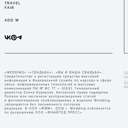
TRAVEL
FAIR
ADD W
«WEDDING» («СВАДЬБА»), «ВЫ И ВАША СВАДЬБА».
П
Свидетельство о регистрации средства массовой
с
информации в Федеральной службе по надзору в сфере
П
связи, информационных технологий и массовых
к
коммуникаций ПИ № ФС 77 — 61631. Генеральный
директор Елена Бурякова. Авторские права защищены.
Полное или частичное воспроизведение статей
и фотоматериалов опубликованных в журнале Wedding,
запрещается без письменного согласия
редакции. © ООО «ЮВМ», 2016 г. Wedding публикуется
по разрешению ООО «ЮНАЙТЕД ПРЕСС».