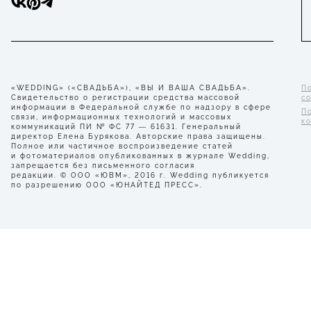
«WEDDING» («СВАДЬБА»), «ВЫ И ВАША СВАДЬБА».
П
Свидетельство о регистрации средства массовой
с
информации в Федеральной службе по надзору в сфере
П
связи, информационных технологий и массовых
к
коммуникаций ПИ № ФС 77 — 61631. Генеральный
директор Елена Бурякова. Авторские права защищены.
Полное или частичное воспроизведение статей
и фотоматериалов опубликованных в журнале Wedding,
запрещается без письменного согласия
редакции. © ООО «ЮВМ», 2016 г. Wedding публикуется
по разрешению ООО «ЮНАЙТЕД ПРЕСС».