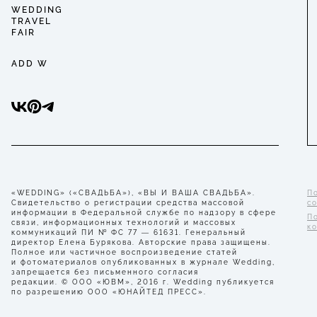
WEDDING
TRAVEL
FAIR
ADD W
«WEDDING» («СВАДЬБА»), «ВЫ И ВАША СВАДЬБА».
П
Свидетельство о регистрации средства массовой
с
информации в Федеральной службе по надзору в сфере
П
связи, информационных технологий и массовых
к
коммуникаций ПИ № ФС 77 — 61631. Генеральный
директор Елена Бурякова. Авторские права защищены.
Полное или частичное воспроизведение статей
и фотоматериалов опубликованных в журнале Wedding,
запрещается без письменного согласия
редакции. © ООО «ЮВМ», 2016 г. Wedding публикуется
по разрешению ООО «ЮНАЙТЕД ПРЕСС».