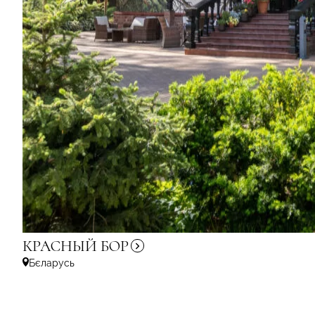
КРАСНЫЙ
БОР
Бєларусь