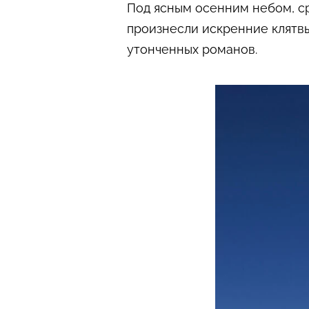
Под ясным осенним небом, ср
произнесли искренние клятвы
утонченных романов.