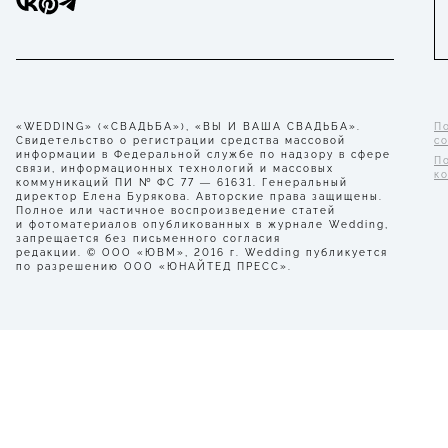
«WEDDING» («СВАДЬБА»), «ВЫ И ВАША СВАДЬБА».
П
Свидетельство о регистрации средства массовой
с
информации в Федеральной службе по надзору в сфере
П
связи, информационных технологий и массовых
к
коммуникаций ПИ № ФС 77 — 61631. Генеральный
директор Елена Бурякова. Авторские права защищены.
Полное или частичное воспроизведение статей
и фотоматериалов опубликованных в журнале Wedding,
запрещается без письменного согласия
редакции. © ООО «ЮВМ», 2016 г. Wedding публикуется
по разрешению ООО «ЮНАЙТЕД ПРЕСС».