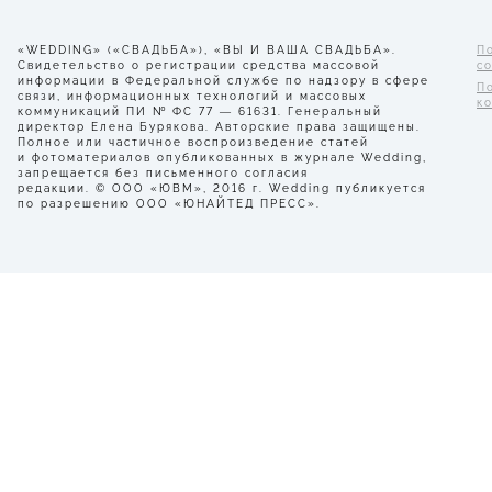
«WEDDING» («СВАДЬБА»), «ВЫ И ВАША СВАДЬБА».
П
Свидетельство о регистрации средства массовой
с
информации в Федеральной службе по надзору в сфере
П
связи, информационных технологий и массовых
к
коммуникаций ПИ № ФС 77 — 61631. Генеральный
директор Елена Бурякова. Авторские права защищены.
Полное или частичное воспроизведение статей
и фотоматериалов опубликованных в журнале Wedding,
запрещается без письменного согласия
редакции. © ООО «ЮВМ», 2016 г. Wedding публикуется
по разрешению ООО «ЮНАЙТЕД ПРЕСС».