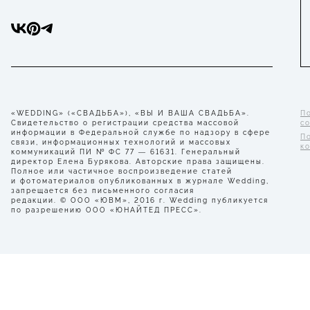
«WEDDING» («СВАДЬБА»), «ВЫ И ВАША СВАДЬБА».
П
Свидетельство о регистрации средства массовой
с
информации в Федеральной службе по надзору в сфере
П
связи, информационных технологий и массовых
к
коммуникаций ПИ № ФС 77 — 61631. Генеральный
директор Елена Бурякова. Авторские права защищены.
Полное или частичное воспроизведение статей
и фотоматериалов опубликованных в журнале Wedding,
запрещается без письменного согласия
редакции. © ООО «ЮВМ», 2016 г. Wedding публикуется
по разрешению ООО «ЮНАЙТЕД ПРЕСС».