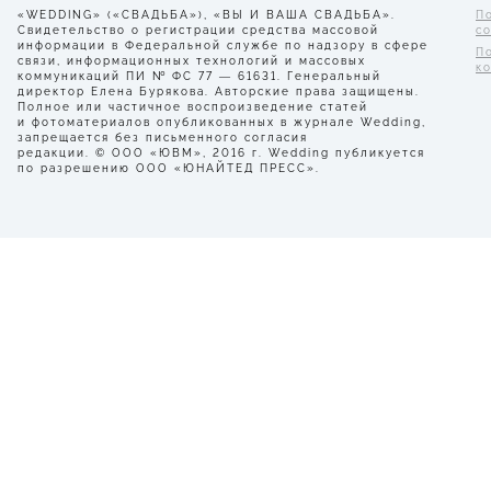
«WEDDING» («СВАДЬБА»), «ВЫ И ВАША СВАДЬБА».
П
Свидетельство о регистрации средства массовой
с
информации в Федеральной службе по надзору в сфере
П
связи, информационных технологий и массовых
к
коммуникаций ПИ № ФС 77 — 61631. Генеральный
директор Елена Бурякова. Авторские права защищены.
Полное или частичное воспроизведение статей
и фотоматериалов опубликованных в журнале Wedding,
запрещается без письменного согласия
редакции. © ООО «ЮВМ», 2016 г. Wedding публикуется
по разрешению ООО «ЮНАЙТЕД ПРЕСС».