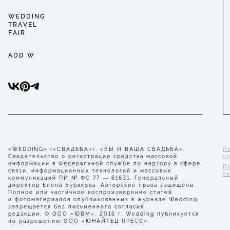
WEDDING
TRAVEL
FAIR
ADD W
«WEDDING» («СВАДЬБА»), «ВЫ И ВАША СВАДЬБА».
П
Свидетельство о регистрации средства массовой
с
информации в Федеральной службе по надзору в сфере
П
связи, информационных технологий и массовых
к
коммуникаций ПИ № ФС 77 — 61631. Генеральный
директор Елена Бурякова. Авторские права защищены.
Полное или частичное воспроизведение статей
и фотоматериалов опубликованных в журнале Wedding,
запрещается без письменного согласия
редакции. © ООО «ЮВМ», 2016 г. Wedding публикуется
по разрешению ООО «ЮНАЙТЕД ПРЕСС».