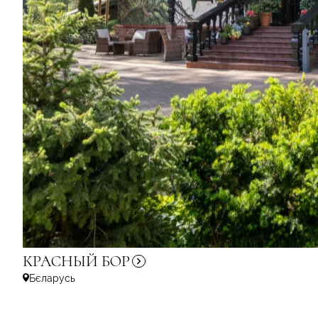
КРАСНЫЙ
БОР
Бєларусь