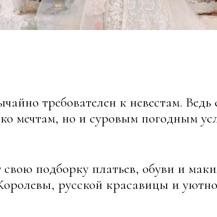
ычайно требователен к невестам. Ведь
ько мечтам, но и суровым погодным ус
.
вою подборку платьев, обуви и маки
Королевы, русской красавицы и уютно