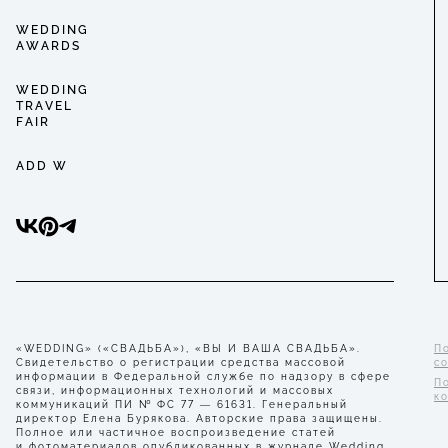
WEDDING
AWARDS
WEDDING
TRAVEL
FAIR
ADD W
«WEDDING» («СВАДЬБА»), «ВЫ И ВАША СВАДЬБА».
П
Свидетельство о регистрации средства массовой
с
информации в Федеральной службе по надзору в сфере
П
связи, информационных технологий и массовых
к
коммуникаций ПИ № ФС 77 — 61631. Генеральный
директор Елена Бурякова. Авторские права защищены.
Полное или частичное воспроизведение статей
и фотоматериалов опубликованных в журнале Wedding,