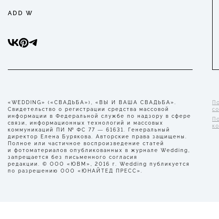
ADD W
«WEDDING» («СВАДЬБА»), «ВЫ И ВАША СВАДЬБА».
П
Свидетельство о регистрации средства массовой
с
информации в Федеральной службе по надзору в сфере
П
связи, информационных технологий и массовых
к
коммуникаций ПИ № ФС 77 — 61631. Генеральный
директор Елена Бурякова. Авторские права защищены.
Полное или частичное воспроизведение статей
и фотоматериалов опубликованных в журнале Wedding,
запрещается без письменного согласия
редакции. © ООО «ЮВМ», 2016 г. Wedding публикуется
по разрешению ООО «ЮНАЙТЕД ПРЕСС».