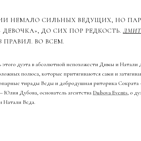
ИИ НЕМАЛО СИЛЬНЫХ ВЕДУЩИХ, НО ПА
 ДЕВОЧКА», ДО СИХ ПОР РЕДКОСТЬ.
ДМИТ
ПРАВИЛ. ВО ВСЕМ.
 этого дуэта в абсолютной непохожести Димы и Натали др
оложных полюса, которые притягиваются сами и затягива
копарные тирады Веды и добродушная риторика Сократа 
— Юлия Дубова, основатель агентства
Dubova Events
, о д
и Натали Веда.