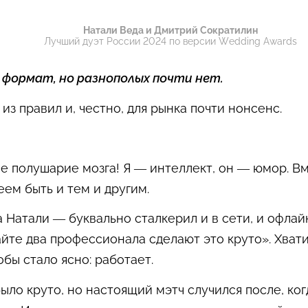
Натали Веда и Дмитрий Сократилин
Лучший дуэт России 2024 по версии Wedding Awards
формат, но разнополых почти нет.
из правил и, честно, для рынка почти нонсенс.
е полушарие мозга! Я — интеллект, он — юмор. В
ем быть и тем и другим.
а Натали — буквально сталкерил и в сети, и офла
айте два профессионала сделают это круто». Хват
бы стало ясно: работает.
ыло круто, но настоящий мэтч случился после, ког