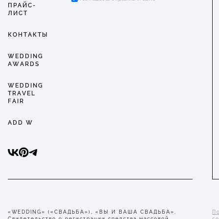
ПРАЙС-
ЛИСТ
КОНТАКТЫ
WEDDING
AWARDS
WEDDING
TRAVEL
FAIR
ADD W
«WEDDING» («СВАДЬБА»), «ВЫ И ВАША СВАДЬБА».
П
Свидетельство о регистрации средства массовой
с