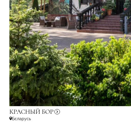
КРАСНЫЙ
БОР
Бєларусь