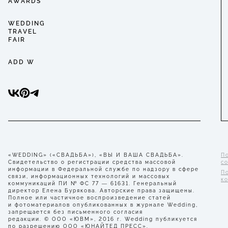
AWARDS
WEDDING
TRAVEL
FAIR
ADD W
«WEDDING» («СВАДЬБА»), «ВЫ И ВАША СВАДЬБА».
П
Свидетельство о регистрации средства массовой
с
информации в Федеральной службе по надзору в сфере
П
связи, информационных технологий и массовых
к
коммуникаций ПИ № ФС 77 — 61631. Генеральный
директор Елена Бурякова. Авторские права защищены.
Полное или частичное воспроизведение статей
и фотоматериалов опубликованных в журнале Wedding,
запрещается без письменного согласия
редакции. © ООО «ЮВМ», 2016 г. Wedding публикуется
по разрешению ООО «ЮНАЙТЕД ПРЕСС».