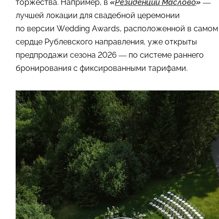
торжества. Например, в
«
Резиденции Маслово
»
—
лучшей локации для свадебной церемонии
по версии Wedding Awards, расположенной в самом
сердце Рублевского направления, уже открыты
предпродажи сезона 2026 — по системе раннего
бронирования с фиксированными тарифами.