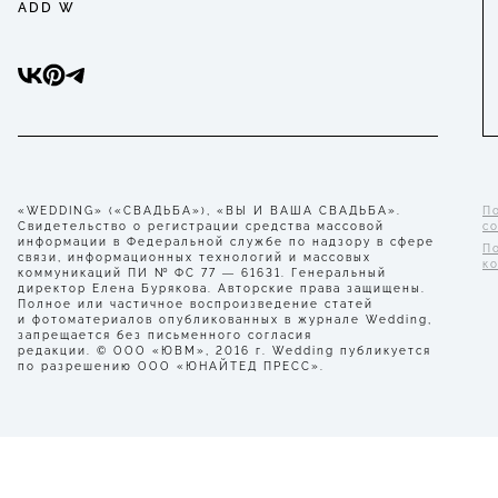
ADD W
«WEDDING» («СВАДЬБА»), «ВЫ И ВАША СВАДЬБА».
П
Свидетельство о регистрации средства массовой
с
информации в Федеральной службе по надзору в сфере
П
связи, информационных технологий и массовых
к
коммуникаций ПИ № ФС 77 — 61631. Генеральный
директор Елена Бурякова. Авторские права защищены.
Полное или частичное воспроизведение статей
и фотоматериалов опубликованных в журнале Wedding,
запрещается без письменного согласия
редакции. © ООО «ЮВМ», 2016 г. Wedding публикуется
по разрешению ООО «ЮНАЙТЕД ПРЕСС».