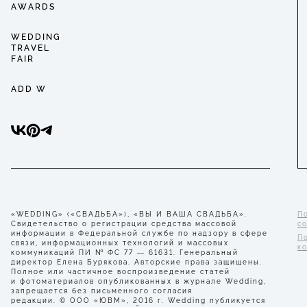
AWARDS
WEDDING
TRAVEL
FAIR
ADD W
«WEDDING» («СВАДЬБА»), «ВЫ И ВАША СВАДЬБА».
П
Свидетельство о регистрации средства массовой
с
информации в Федеральной службе по надзору в сфере
П
связи, информационных технологий и массовых
к
коммуникаций ПИ № ФС 77 — 61631. Генеральный
директор Елена Бурякова. Авторские права защищены.
Полное или частичное воспроизведение статей
и фотоматериалов опубликованных в журнале Wedding,
запрещается без письменного согласия
редакции. © ООО «ЮВМ», 2016 г. Wedding публикуется