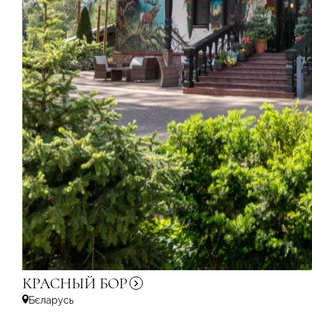
КРАСНЫЙ
БОР
Бєларусь