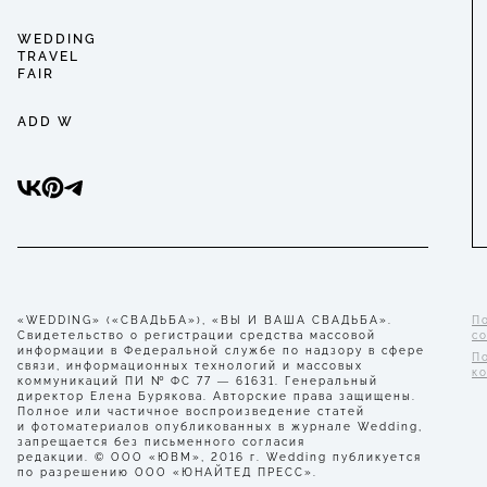
WEDDING
TRAVEL
FAIR
ADD W
«WEDDING» («СВАДЬБА»), «ВЫ И ВАША СВАДЬБА».
П
Свидетельство о регистрации средства массовой
с
информации в Федеральной службе по надзору в сфере
П
связи, информационных технологий и массовых
к
коммуникаций ПИ № ФС 77 — 61631. Генеральный
директор Елена Бурякова. Авторские права защищены.
Полное или частичное воспроизведение статей
и фотоматериалов опубликованных в журнале Wedding,
запрещается без письменного согласия
редакции. © ООО «ЮВМ», 2016 г. Wedding публикуется
по разрешению ООО «ЮНАЙТЕД ПРЕСС».