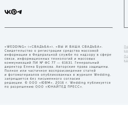
«WEDDING» («СВАДЬБА»), «ВЫ И ВАША СВАДЬБА».
П
Свидетельство о регистрации средства массовой
с
информации в Федеральной службе по надзору в сфере
П
связи, информационных технологий и массовых
к
коммуникаций ПИ № ФС 77 — 61631. Генеральный
директор Елена Бурякова. Авторские права защищены.
Полное или частичное воспроизведение статей
и фотоматериалов опубликованных в журнале Wedding,
запрещается без письменного согласия
редакции. © ООО «ЮВМ», 2016 г. Wedding публикуется
по разрешению ООО «ЮНАЙТЕД ПРЕСС».