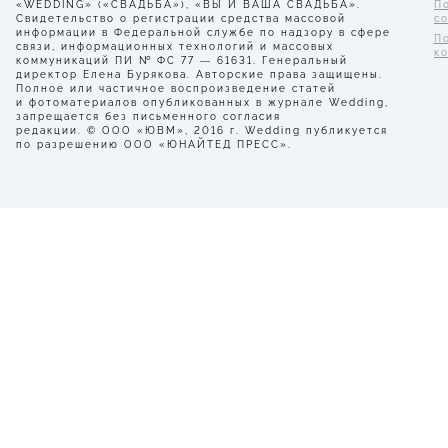
«WEDDING» («СВАДЬБА»), «ВЫ И ВАША СВАДЬБА».
П
Свидетельство о регистрации средства массовой
с
информации в Федеральной службе по надзору в сфере
П
связи, информационных технологий и массовых
к
коммуникаций ПИ № ФС 77 — 61631. Генеральный
директор Елена Бурякова. Авторские права защищены.
Полное или частичное воспроизведение статей
и фотоматериалов опубликованных в журнале Wedding,
запрещается без письменного согласия
редакции. © ООО «ЮВМ», 2016 г. Wedding публикуется
по разрешению ООО «ЮНАЙТЕД ПРЕСС».