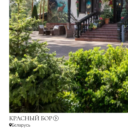
КРАСНЫЙ
БОР
Бєларусь