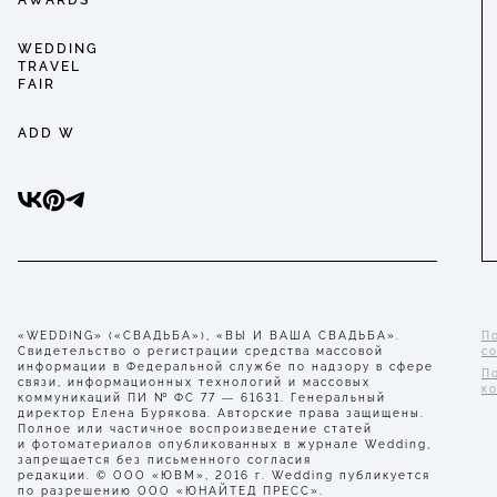
WEDDING
TRAVEL
FAIR
ADD W
«WEDDING» («СВАДЬБА»), «ВЫ И ВАША СВАДЬБА».
П
Свидетельство о регистрации средства массовой
с
информации в Федеральной службе по надзору в сфере
П
связи, информационных технологий и массовых
к
коммуникаций ПИ № ФС 77 — 61631. Генеральный
директор Елена Бурякова. Авторские права защищены.
Полное или частичное воспроизведение статей
и фотоматериалов опубликованных в журнале Wedding,
запрещается без письменного согласия
редакции. © ООО «ЮВМ», 2016 г. Wedding публикуется
по разрешению ООО «ЮНАЙТЕД ПРЕСС».