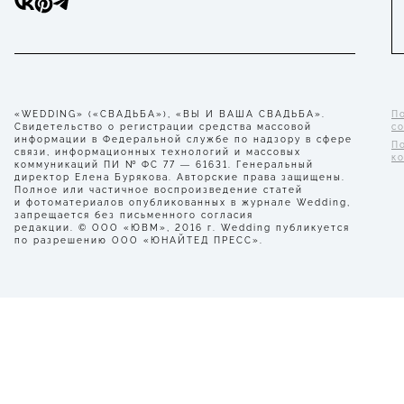
«WEDDING» («СВАДЬБА»), «ВЫ И ВАША СВАДЬБА».
П
Свидетельство о регистрации средства массовой
с
информации в Федеральной службе по надзору в сфере
П
связи, информационных технологий и массовых
к
коммуникаций ПИ № ФС 77 — 61631. Генеральный
директор Елена Бурякова. Авторские права защищены.
Полное или частичное воспроизведение статей
и фотоматериалов опубликованных в журнале Wedding,
запрещается без письменного согласия
редакции. © ООО «ЮВМ», 2016 г. Wedding публикуется
по разрешению ООО «ЮНАЙТЕД ПРЕСС».