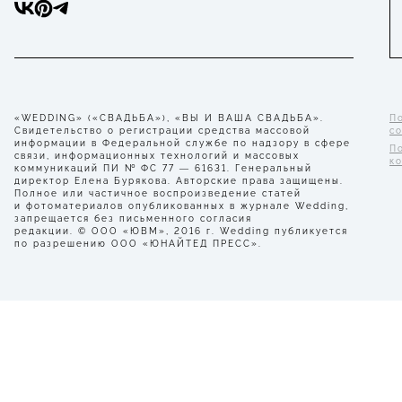
«WEDDING» («СВАДЬБА»), «ВЫ И ВАША СВАДЬБА».
П
Свидетельство о регистрации средства массовой
с
информации в Федеральной службе по надзору в сфере
П
связи, информационных технологий и массовых
к
коммуникаций ПИ № ФС 77 — 61631. Генеральный
директор Елена Бурякова. Авторские права защищены.
Полное или частичное воспроизведение статей
и фотоматериалов опубликованных в журнале Wedding,
запрещается без письменного согласия
редакции. © ООО «ЮВМ», 2016 г. Wedding публикуется
по разрешению ООО «ЮНАЙТЕД ПРЕСС».