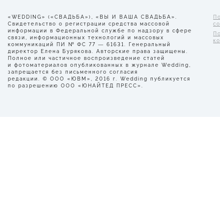
«WEDDING» («СВАДЬБА»), «ВЫ И ВАША СВАДЬБА».
П
Свидетельство о регистрации средства массовой
с
информации в Федеральной службе по надзору в сфере
П
связи, информационных технологий и массовых
к
коммуникаций ПИ № ФС 77 — 61631. Генеральный
директор Елена Бурякова. Авторские права защищены.
Полное или частичное воспроизведение статей
и фотоматериалов опубликованных в журнале Wedding,
запрещается без письменного согласия
редакции. © ООО «ЮВМ», 2016 г. Wedding публикуется
по разрешению ООО «ЮНАЙТЕД ПРЕСС».