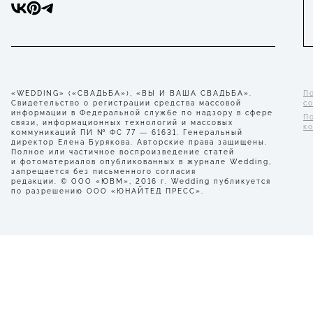
«WEDDING» («СВАДЬБА»), «ВЫ И ВАША СВАДЬБА».
П
Свидетельство о регистрации средства массовой
с
информации в Федеральной службе по надзору в сфере
П
связи, информационных технологий и массовых
к
коммуникаций ПИ № ФС 77 — 61631. Генеральный
директор Елена Бурякова. Авторские права защищены.
Полное или частичное воспроизведение статей
и фотоматериалов опубликованных в журнале Wedding,
запрещается без письменного согласия
редакции. © ООО «ЮВМ», 2016 г. Wedding публикуется
по разрешению ООО «ЮНАЙТЕД ПРЕСС».