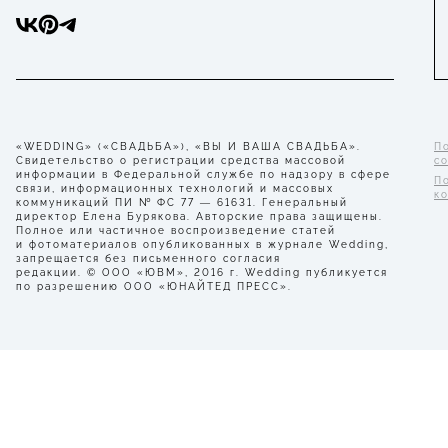
«WEDDING» («СВАДЬБА»), «ВЫ И ВАША СВАДЬБА».
П
Свидетельство о регистрации средства массовой
с
информации в Федеральной службе по надзору в сфере
П
связи, информационных технологий и массовых
к
коммуникаций ПИ № ФС 77 — 61631. Генеральный
директор Елена Бурякова. Авторские права защищены.
Полное или частичное воспроизведение статей
и фотоматериалов опубликованных в журнале Wedding,
запрещается без письменного согласия
редакции. © ООО «ЮВМ», 2016 г. Wedding публикуется
по разрешению ООО «ЮНАЙТЕД ПРЕСС».