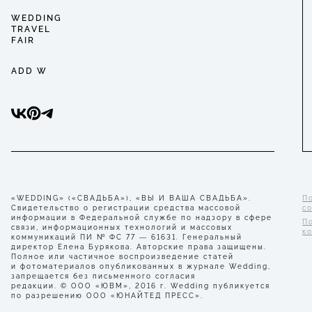
WEDDING
TRAVEL
FAIR
ADD W
«WEDDING» («СВАДЬБА»), «ВЫ И ВАША СВАДЬБА».
П
Свидетельство о регистрации средства массовой
с
информации в Федеральной службе по надзору в сфере
П
связи, информационных технологий и массовых
к
коммуникаций ПИ № ФС 77 — 61631. Генеральный
директор Елена Бурякова. Авторские права защищены.
Полное или частичное воспроизведение статей
и фотоматериалов опубликованных в журнале Wedding,
запрещается без письменного согласия
редакции. © ООО «ЮВМ», 2016 г. Wedding публикуется
по разрешению ООО «ЮНАЙТЕД ПРЕСС».