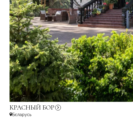
КРАСНЫЙ
БОР
Бєларусь