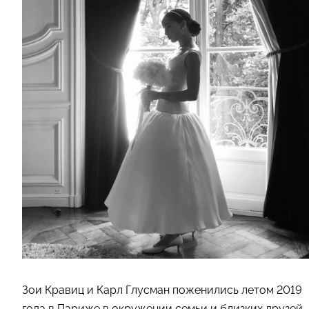
Зои Кравиц и Карл Глусман поженились летом 2019
года в Париже в окружении семьи и близких друзей.