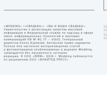
«WEDDING» («СВАДЬБА»), «ВЫ И ВАША СВАДЬБА».
П
Свидетельство о регистрации средства массовой
с
информации в Федеральной службе по надзору в сфере
П
связи, информационных технологий и массовых
к
коммуникаций ПИ № ФС 77 — 61631. Генеральный
директор Елена Бурякова. Авторские права защищены.
Полное или частичное воспроизведение статей
и фотоматериалов опубликованных в журнале Wedding,
запрещается без письменного согласия
редакции. © ООО «ЮВМ», 2016 г. Wedding публикуется
по разрешению ООО «ЮНАЙТЕД ПРЕСС».