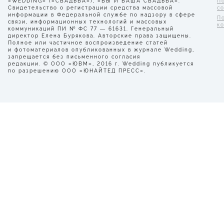
«WEDDING» («СВАДЬБА»), «ВЫ И ВАША СВАДЬБА».
П
Свидетельство о регистрации средства массовой
с
информации в Федеральной службе по надзору в сфере
П
связи, информационных технологий и массовых
к
коммуникаций ПИ № ФС 77 — 61631. Генеральный
директор Елена Бурякова. Авторские права защищены.
Полное или частичное воспроизведение статей
и фотоматериалов опубликованных в журнале Wedding,
запрещается без письменного согласия
редакции. © ООО «ЮВМ», 2016 г. Wedding публикуется
по разрешению ООО «ЮНАЙТЕД ПРЕСС».