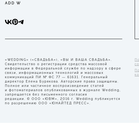
ADD W
«WEDDING» («СВАДЬБА»), «ВЫ И ВАША СВАДЬБА».
П
Свидетельство о регистрации средства массовой
с
информации в Федеральной службе по надзору в сфере
П
связи, информационных технологий и массовых
к
коммуникаций ПИ № ФС 77 — 61631. Генеральный
директор Елена Бурякова. Авторские права защищены.
Полное или частичное воспроизведение статей
и фотоматериалов опубликованных в журнале Wedding,
запрещается без письменного согласия
редакции. © ООО «ЮВМ», 2016 г. Wedding публикуется
по разрешению ООО «ЮНАЙТЕД ПРЕСС».