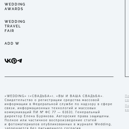
WEDDING
AWARDS
WEDDING
TRAVEL
FAIR
ADD W
«WEDDING» («СВАДЬБА»), «ВЫ И ВАША СВАДЬБА».
П
Свидетельство о регистрации средства массовой
с
информации в Федеральной службе по надзору в сфере
П
связи, информационных технологий и массовых
к
коммуникаций ПИ № ФС 77 — 61631. Генеральный
директор Елена Бурякова. Авторские права защищены.
Полное или частичное воспроизведение статей
и фотоматериалов опубликованных в журнале Wedding,
запрещается без письменного согласия