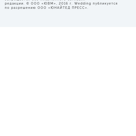
редакции. © ООО «ЮВМ», 2016 г. Wedding публикуется
по разрешению ООО «ЮНАЙТЕД ПРЕСС».