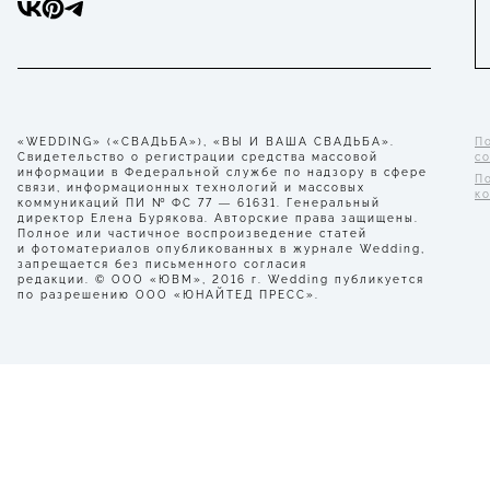
«WEDDING» («СВАДЬБА»), «ВЫ И ВАША СВАДЬБА».
П
Свидетельство о регистрации средства массовой
с
информации в Федеральной службе по надзору в сфере
П
связи, информационных технологий и массовых
к
коммуникаций ПИ № ФС 77 — 61631. Генеральный
директор Елена Бурякова. Авторские права защищены.
Полное или частичное воспроизведение статей
и фотоматериалов опубликованных в журнале Wedding,
запрещается без письменного согласия
редакции. © ООО «ЮВМ», 2016 г. Wedding публикуется
по разрешению ООО «ЮНАЙТЕД ПРЕСС».