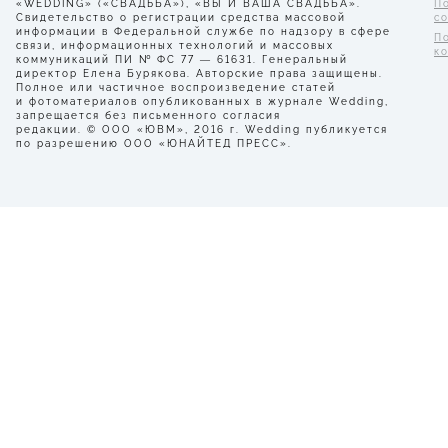
«WEDDING» («СВАДЬБА»), «ВЫ И ВАША СВАДЬБА».
П
Свидетельство о регистрации средства массовой
с
информации в Федеральной службе по надзору в сфере
П
связи, информационных технологий и массовых
к
коммуникаций ПИ № ФС 77 — 61631. Генеральный
директор Елена Бурякова. Авторские права защищены.
Полное или частичное воспроизведение статей
и фотоматериалов опубликованных в журнале Wedding,
запрещается без письменного согласия
редакции. © ООО «ЮВМ», 2016 г. Wedding публикуется
по разрешению ООО «ЮНАЙТЕД ПРЕСС».