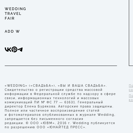
WEDDING
TRAVEL
FAIR
ADD W
«WEDDING» («СВАДЬБА»), «ВЫ И ВАША СВАДЬБА».
П
Свидетельство о регистрации средства массовой
с
информации в Федеральной службе по надзору в сфере
П
связи, информационных технологий и массовых
к
коммуникаций ПИ № ФС 77 — 61631. Генеральный
директор Елена Бурякова. Авторские права защищены.
Полное или частичное воспроизведение статей
и фотоматериалов опубликованных в журнале Wedding,
запрещается без письменного согласия
редакции. © ООО «ЮВМ», 2016 г. Wedding публикуется
по разрешению ООО «ЮНАЙТЕД ПРЕСС».