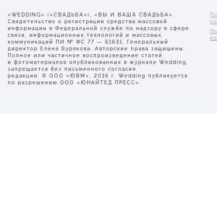
«WEDDING» («СВАДЬБА»), «ВЫ И ВАША СВАДЬБА».
П
Свидетельство о регистрации средства массовой
с
информации в Федеральной службе по надзору в сфере
П
связи, информационных технологий и массовых
к
коммуникаций ПИ № ФС 77 — 61631. Генеральный
директор Елена Бурякова. Авторские права защищены.
Полное или частичное воспроизведение статей
и фотоматериалов опубликованных в журнале Wedding,
запрещается без письменного согласия
редакции. © ООО «ЮВМ», 2016 г. Wedding публикуется
по разрешению ООО «ЮНАЙТЕД ПРЕСС».