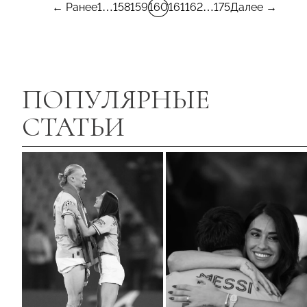
← Ранее
1
…
158
159
160
161
162
…
175
Далее →
ПОПУЛЯРНЫЕ
СТАТЬИ