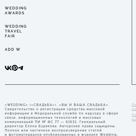
WEDDING
AWARDS
WEDDING
TRAVEL
FAIR
ADD W
«WEDDING» («СВАДЬБА»), «ВЫ И ВАША СВАДЬБА».
П
Свидетельство о регистрации средства массовой
с
информации в Федеральной службе по надзору в сфере
П
связи, информационных технологий и массовых
к
коммуникаций ПИ № ФС 77 — 61631. Генеральный
директор Елена Бурякова. Авторские права защищены.
Полное или частичное воспроизведение статей
и фотоматериалов опубликованных в журнале Wedding,