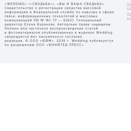
«WEDDING» («СВАДЬБА»), «ВЫ И ВАША СВАДЬБА».
П
Свидетельство о регистрации средства массовой
с
информации в Федеральной службе по надзору в сфере
П
связи, информационных технологий и массовых
к
коммуникаций ПИ № ФС 77 — 61631. Генеральный
директор Елена Бурякова. Авторские права защищены.
Полное или частичное воспроизведение статей
и фотоматериалов опубликованных в журнале Wedding,
запрещается без письменного согласия
редакции. © ООО «ЮВМ», 2016 г. Wedding публикуется
по разрешению ООО «ЮНАЙТЕД ПРЕСС».