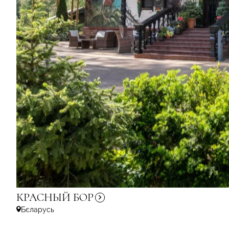
КРАСНЫЙ
БОР
Бєларусь