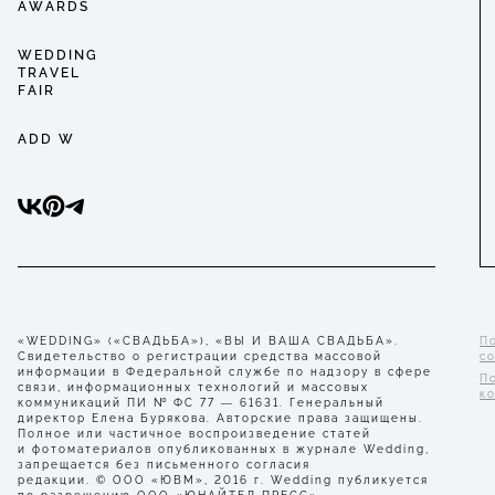
AWARDS
WEDDING
TRAVEL
FAIR
ADD W
«WEDDING» («СВАДЬБА»), «ВЫ И ВАША СВАДЬБА».
П
Свидетельство о регистрации средства массовой
с
информации в Федеральной службе по надзору в сфере
П
связи, информационных технологий и массовых
к
коммуникаций ПИ № ФС 77 — 61631. Генеральный
директор Елена Бурякова. Авторские права защищены.
Полное или частичное воспроизведение статей
и фотоматериалов опубликованных в журнале Wedding,
запрещается без письменного согласия
редакции. © ООО «ЮВМ», 2016 г. Wedding публикуется