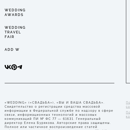
WEDDING
AWARDS
WEDDING
TRAVEL
FAIR
ADD W
«WEDDING» («СВАДЬБА»), «ВЫ И ВАША СВАДЬБА».
П
Свидетельство о регистрации средства массовой
с
информации в Федеральной службе по надзору в сфере
П
связи, информационных технологий и массовых
к
коммуникаций ПИ № ФС 77 — 61631. Генеральный
директор Елена Бурякова. Авторские права защищены.
Полное или частичное воспроизведение статей